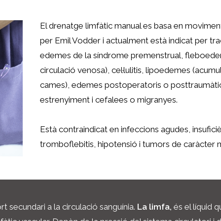
El drenatge limfàtic manual es basa en moviment
per Emil Vodder i actualment està indicat per tr
edemes de la síndrome premenstrual, fleboede
circulació venosa), cel·lulitis, lipoedemes (acumu
cames), edemes postoperatoris o posttraumàtics
estrenyiment i cefalees o migranyes.
Està contraindicat en infeccions agudes, insufic
tromboflebitis, hipotensió i tumors de caràcter 
rt secundari a la circulació sanguínia.
L
a limfa,
és el líquid 