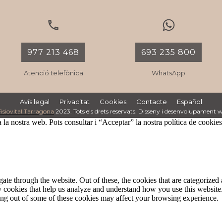
977 213 468
693 235 800
Atenció telefònica
WhatsApp
Avís legal
Privacitat
Cookies
Contacte
Español
Fisiovital Tarragona
2023. Tots els drets reservats. Disseny i desenvolupament
 la nostra web. Pots consultar i “Acceptar” la nostra política de cookies
e through the website. Out of these, the cookies that are categorized a
rty cookies that help us analyze and understand how you use this websit
ting out of some of these cookies may affect your browsing experience.