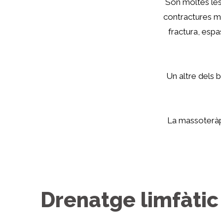
Són moltes les
contractures mu
fractura, esp
Un altre dels b
La massoteràpi
Drenatge limfàti