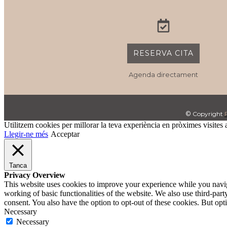
RESERVA CITA
Agenda directament
©
Copyright
Utilitzem cookies per millorar la teva experiència en pròximes visites a
Llegir-ne més
Acceptar
Tanca
Privacy Overview
This website uses cookies to improve your experience while you navigat
working of basic functionalities of the website. We also use third-pa
consent. You also have the option to opt-out of these cookies. But op
Necessary
Necessary