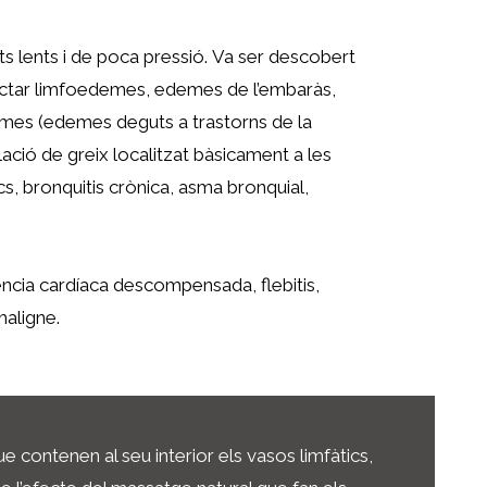
s lents i de poca pressió.
Va ser descobert
actar
limfoedemes, edemes de l’embaràs,
mes (edemes deguts a trastorns de la
lació de greix localitzat bàsicament a les
, bronquitis crònica, asma bronquial,
iència cardíaca descompensada, flebitis,
maligne.
que contenen al seu interior els vasos limfàtics,