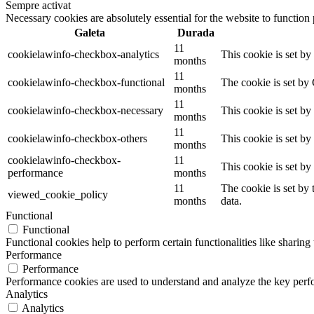
Sempre activat
Necessary cookies are absolutely essential for the website to function
Galeta
Durada
11
cookielawinfo-checkbox-analytics
This cookie is set b
months
11
cookielawinfo-checkbox-functional
The cookie is set by
months
11
cookielawinfo-checkbox-necessary
This cookie is set b
months
11
cookielawinfo-checkbox-others
This cookie is set b
months
cookielawinfo-checkbox-
11
This cookie is set b
performance
months
11
The cookie is set by
viewed_cookie_policy
months
data.
Functional
Functional
Functional cookies help to perform certain functionalities like sharing 
Performance
Performance
Performance cookies are used to understand and analyze the key perfor
Analytics
Analytics