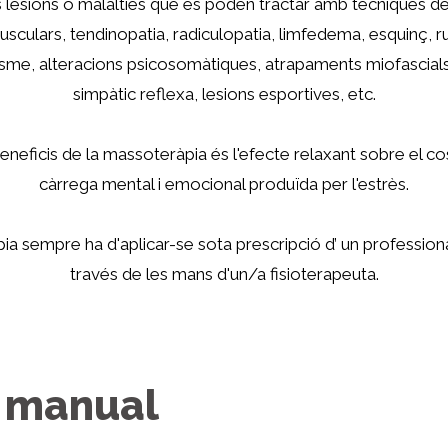
 lesions o malalties que es poden tractar amb tècniques d
sculars, tendinopatia, radiculopatia, limfedema, esquinç, ru
asme, alteracions psicosomàtiques, atrapaments miofascials,
simpàtic reflexa, lesions esportives, etc.
eneficis de la massoteràpia és l'efecte relaxant sobre el cos 
càrrega mental i emocional produïda per l'estrès.
a sempre ha d'aplicar-se sota prescripció d’ un professional 
través de les mans d'un/a fisioterapeuta.
c manual