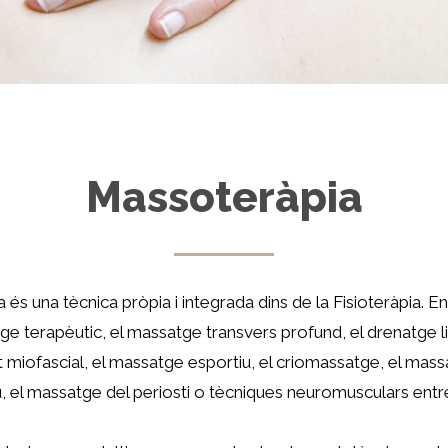
Massoteràpia
és una tècnica pròpia i integrada dins de la Fisioteràpia. En
e terapèutic, el massatge transvers profund, el drenatge l
t miofascial, el massatge esportiu, el criomassatge, el massa
u, el massatge del periosti o tècniques neuromusculars entre 