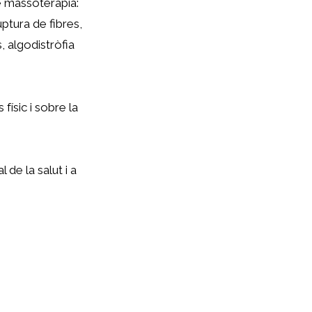
e massoteràpia:
ptura de fibres,
 algodistròfia
físic i sobre la
de la salut i a