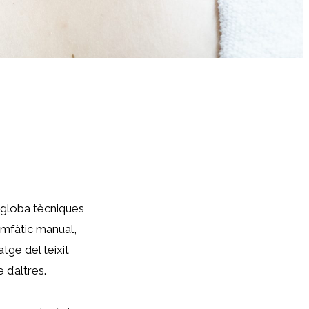
gl
oba tècniques
imfàtic manual,
tge del teixit
d’altres.