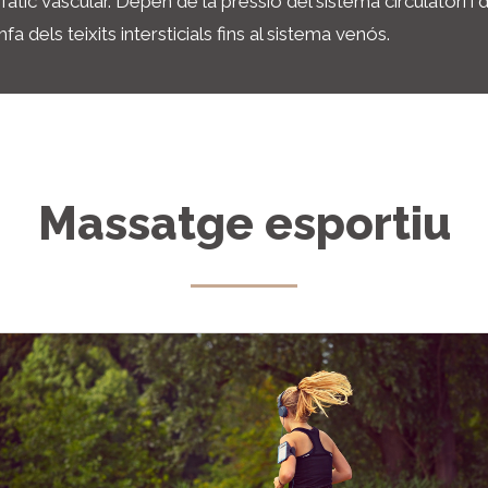
àtic vascular. Depèn de la pressió del sistema circulatori i 
mfa
dels teixits intersticials fins al sistema venós.
Massatge esportiu