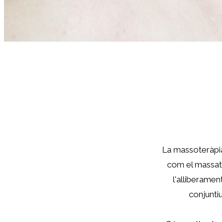
La massoteràpia 
com el massatg
l'alliberamen
conjunti